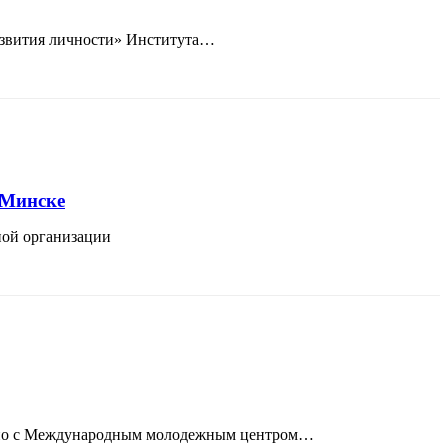
развития личности» Института…
 Минске
ной организации
естно с Международным молодежным центром…