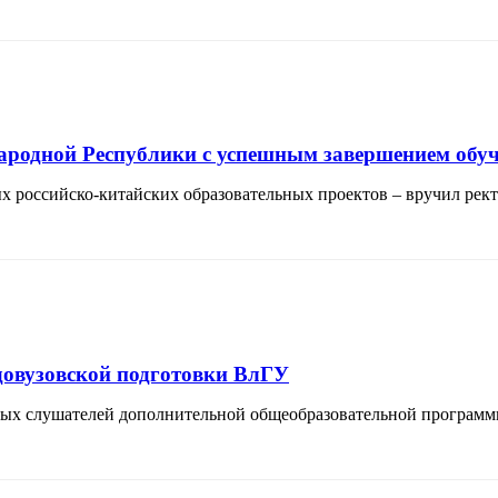
родной Республики с успешным завершением обуч
российско-китайских образовательных проектов – вручил рект
овузовской подготовки ВлГУ
ных слушателей дополнительной общеобразовательной програм