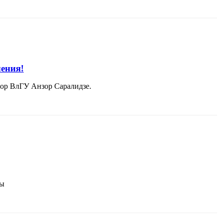
ения!
ор ВлГУ Анзор Саралидзе.
мы