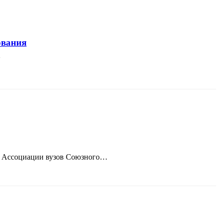
ования
.
ме Ассоциации вузов Союзного…