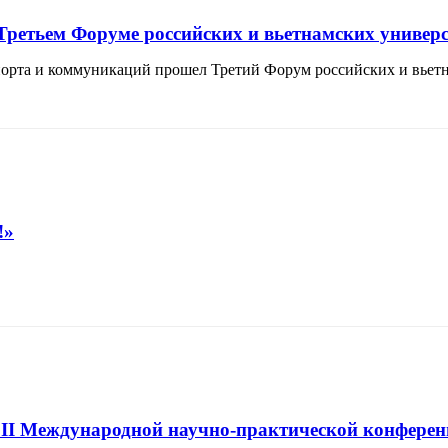
Третьем Форуме российских и вьетнамских универ
спорта и коммуникаций прошел Третий Форум российских и вьет
!»
и II Международной научно-практической конфере