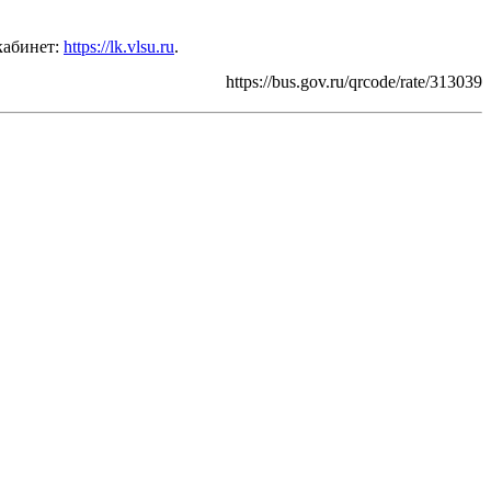
кабинет:
https://lk.vlsu.ru
.
https://bus.gov.ru/qrcode/rate/313039