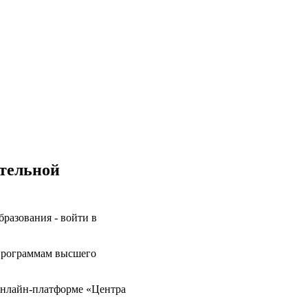
ательной
разования - войти в
 программам высшего
онлайн-платформе «Центра