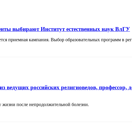
риенты выбирают Институт естественных наук ВлГУ
тся приемная кампания. Выбор образовательных программ в ре
из ведущих российских религиоведов, профессор, 
ду жизни после непродолжительной болезни.