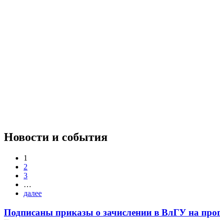
Новости и события
1
2
3
…
далее
Подписаны приказы о зачислении в ВлГУ на про