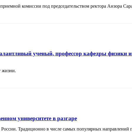
и приемной комиссии под председательством ректора Анзора Сар
талантливый ученый, профессор кафедры физики и
у жизни.
нном университете в разгаре
ей России. Традиционно в числе самых популярных направлений 