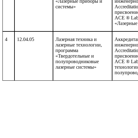
«Лазерные приборы и
инженерно
системы»
Accreditati
присвоение
ACE
®
Lab
«Лазерные
4
12.04.05
Лазерная техника и
Аккредита
лазерные технологии,
инженерно
программа
Accreditati
«Твердотельные и
присвоение
полупроводниковые
ACE
®
Lab
лазерные системы»
технологи
полупрово