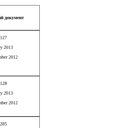
й документ
0127
ry 2013
mber 2012
0128
ry 2013
mber 2012
0285