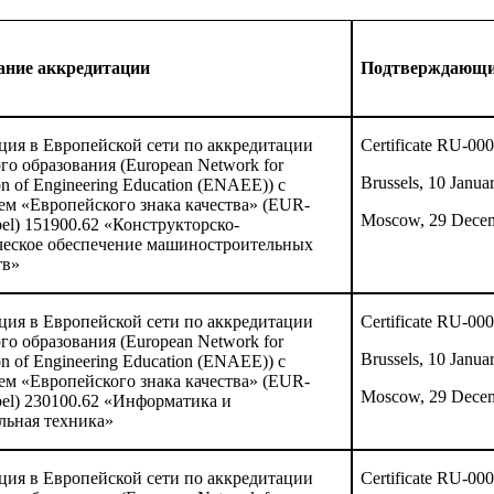
ание аккредитации
Подтверждающи
ция в Европейской сети по аккредитации
Certificate RU-00
го образования (
European
Network
for
Brussels, 10 Janua
on
of
Engineering
Education
(
ENAEE
)) с
м «Европейского знака качества» (
EUR
-
Moscow, 29 Dece
el
) 151900.62 «Конструкторско-
ческое обеспечение машиностроительных
тв»
ция
в
Европейской
сети
по
аккредитации
Certificate RU-00
го
образования
(European Network for
Brussels, 10 Janua
ion of Engineering Education (ENAEE))
с
ем
«
Европейского
знака
качества
» (EUR-
Moscow, 29 Dece
l) 230100.62 «
Информатика
и
льная
техника
»
ция в Европейской сети по аккредитации
Certificate RU-00