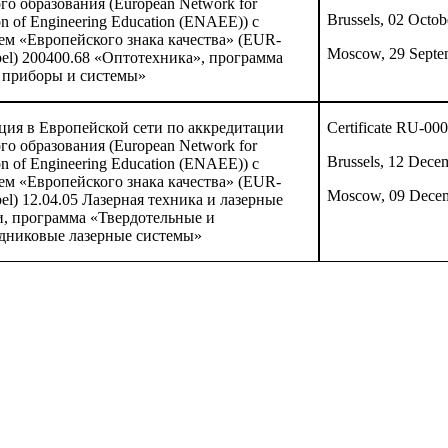
го образования (
European
Network
for
Brussels, 02 Octo
on
of
Engineering
Education
(
ENAEE
)) с
м «Европейского знака качества» (
EUR
-
Moscow, 29 Septe
el
) 200400.68 «Оптотехника», программа
 приборы и системы»
ция в Европейской сети по аккредитации
Certificate RU-00
го образования (
European
Network
for
Brussels, 12 Dece
on
of
Engineering
Education
(
ENAEE
)) с
м «Европейского знака качества» (
EUR
-
Moscow, 09 Dece
el
) 12.04.05 Лазерная техника и лазерные
и, программа «Твердотельные и
дниковые лазерные системы»