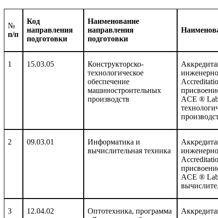
Код
Наименование
№
направления
направления
Наименов
п/п
подготовки
подготовки
1
15.03.05
Конструкторско-
Аккредита
технологическое
инженерно
обеспечение
Accreditati
машиностроительных
присвоение
производств
ACE
®
Lab
технологи
производс
2
09
.03.01
Информатика и
Аккредита
вычислительная техника
инженерно
Accreditat
присвоени
ACE ® Labe
вычислите
3
12.04.02
Оптотехника, программа
Аккредита