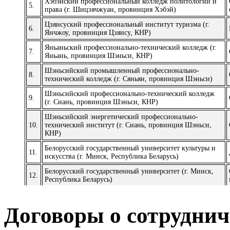
Хэбэйский профессиональный колледж политологии и
5.
права (г. Шицзячжуан, провинция Хэбэй)
Цзянсуский профессиональный институт туризма (г.
6.
Янчжоу, провинция Цзянсу, КНР)
Яньаньский профессионально-технический колледж (г.
7.
Яньань, провинция Шэньси, КНР)
Шэньсийский промышленный профессионально-
8.
технический колледж (г. Сяньян, провинция Шэньси)
Шэньсийский профессионально-технический колледж
9.
(г. Сиань, провинция Шэньси, КНР)
Шэньсийский энергетический профессионально-
10.
технический институт (г. Сиань, провинция Шэньси,
КНР)
Белорусский государственный университет культуры и
11.
искусства (г. Минск, Республика Беларусь)
Белорусский государственный университет (г. Минск,
12.
Республика Беларусь)
Цзянсуский педагогический университет (г. Сюйчжоу,
13.
провинция Цзянсу, КНР)
Договоры о сотруднич