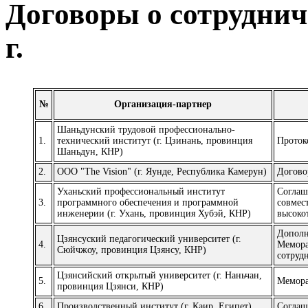
Договоры о сотруднич
г.
№
Организация-партнер
Шаньдунский трудовой профессионально-
1.
технический институт (г. Цзинань, провинция
Проток
Шаньдун, КНР)
2.
ООО "The Vision" (г. Яунде, Республика Камерун)
Догово
Уханьский профессиональный институт
Соглаш
3.
программного обеспечения и программной
совмес
инженерии (г. Ухань, провинция Хубэй, КНР)
высоко
Дополн
Цзянсуский педагогический университет (г.
4.
Мемора
Сюйчжоу, провинция Цзянсу, КНР)
сотруд
Цзянсийский открытый университет (г. Наньчан,
5.
Мемора
провинция Цзянси, КНР)
6.
Производственный институт (г. Каир, Египет)
Соглаш