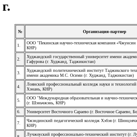
г.
№
Организация-партнер
OOO "Пекинская научно-техническая компания «Чжунсин Г
1.
КНР)
Худжандский государственный университет имени академ
2.
Гафурова (г. Худжанд, Таджикистан)
Худжандский политехнический институт Таджикского тех
3.
имени академика М.С. Осими (г. Худжанд, Таджикистан)
Лоянский профессиональный колледж науки и технологий 
4.
Хэнань, КНР)
ООО "Международная образовательная и научно-техничес
5.
(г. Шэньчжэнь, КНР)
6.
Университет Восточного Сараево (г. Восточное Сараево, Б
Чжэндинский педагогический колледж Хэбэя (г. Шинцзяч
7.
КНР)
Лучжоуский профессионально-технический институт (г. Л
8.