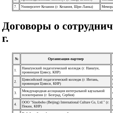
7.
Университет Келании (г. Келания, Шри-Ланка)
Мемора
Договоры о сотруднич
г.
№
Организация-партнер
Наньтунский педагогический колледж (г. Наньтун,
1.
провинция Цзянсу, КНР)
Цзянсийский педагогический колледж (г. Интань,
2.
провинция Цзянси, КНР)
Международная ассоциация интегральной каузальной
3.
психотерапии (г. Белград, Сербия)
ООО
"Sinobobo (Beijing) International Culture Co, Ltd."
(г.
4.
Пекин, КНР)