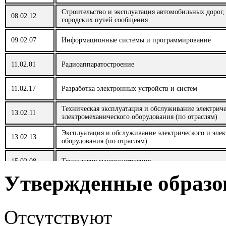
47.06.01
Философия, этика и религиоведение
Строительство и эксплуатация автомобильных дорог,
47.03.01
Философия
08.02.12
городских путей сообщения
47.03.03
Религиоведение
09.02.07
Информационные системы и программирование
49.03.01
Физическая культура
11.02.01
Радиоаппаратостроение
Физическая культура для лиц с отклонения в состоя
49.03.02
11.02.17
Разработка электронных устройств и систем
(адаптивная физическая культура)
Техническая эксплуатация и обслуживание электриче
51.03.01
Культурология
13.02.11
электромеханического оборудования (по отраслям)
Эксплуатация и обслуживание электрического и эле
51.03.04
Музеология и охрана объектов культурного и приро
13.02.13
оборудования (по отраслям)
52.03.01
Хореографическое искусство
15.02.08
Технология машиностроения
Утвержденные образо
54.03.01
Дизайн
15.02.10
Мехатроника и робототехника (по отраслям)
54.03.04
Реставрация
15.02.10
Мехатроника и мобильная робототехника (по отрасл
Отсутствуют