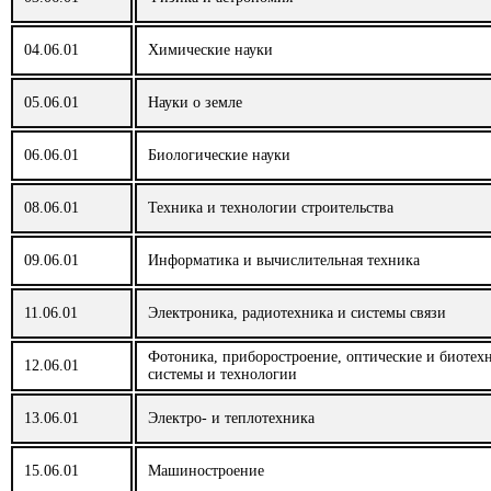
38.03.03
Управление персоналом
27.04.05
Инноватика
04.06.01
Химические науки
38.03.04
Государственное и муниципальное управление
37.04.01
Психология
05.06.01
Науки о земле
38.03.05
Бизнес-информатика
38.04.01
Экономика
06.06.01
Биологические науки
38.03.06
Торговое дело
38.04.02
Менеджмент
08.06.01
Техника и технологии строительства
39.03.01
Социология
38.04.03
Управление персоналом
09.06.01
Информатика и вычислительная техника
39.03.02
Социальная работа
38.04.04
Государственное и муниципальное управление
11.06.01
Электроника, радиотехника и системы связи
40.03.01
Юриспруденция
38.04.05
Бизнес-информатика
Фотоника, приборостроение, оптические и биотех
12.06.01
системы и технологии
41.03.05
Международные отношения
38.04.06
Торговое дело
13.06.01
Электро- и теплотехника
42.03.01
Реклама и связи с общественностью
40.04.01
Юриспруденция
15.06.01
Машиностроение
42.03.02
Журналистика