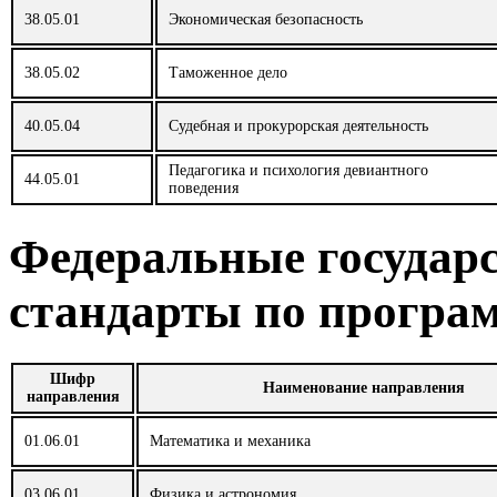
38.05.01
Экономическая безопасность
27.03.02
Управление качеством
13.04.03
Энергетическое машиностроение
38.05.02
Таможенное дело
27.03.04
Управление в технических системах
15.04.04
Автоматизация технологических процессов и прои
40.05.04
Судебная и прокурорская деятельность
27.03.05
Инноватика
Конструкторско-технологическое обеспечение
15.04.05
машиностроительных производств
Педагогика и психология девиантного
44.05.01
поведения
28.03.01
Нанотехнологии и микросистемная техника
15.04.06
Мехатроника и робототехника
Федеральные государ
28.03.02
Наноинженерия
18.04.01
Химическая технология
стандарты по програ
35.03.03
Агрохимия и агропочвоведение
22.04.01
Материаловедение и технологии материалов
37.03.01
Психология
23.04.01
Технология транспортных процессов
Шифр
Наименование направления
направления
38.03.01
Экономика
27.04.02
Управление качеством
01.06.01
Математика и механика
38.03.02
Менеджмент
27.04.04
Управление в технических системах
03.06.01
Физика и астрономия