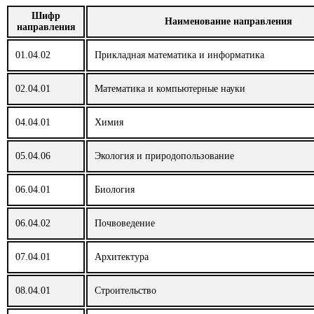
10.03.01
Информационная безопасность
Шифр
Наименование направления
направления
11.03.01
Радиотехника
01.04.02
Прикладная математика и информатика
11.03.02
Инфокоммуникационные технологии и системы свя
02.04.01
Математика и компьютерные науки
11.03.03
Конструирование и технология электронных средств
04.04.01
Химия
12.03.01
Приборостроение
05.04.06
Экология и природопользование
12.03.04
Биотехнические системы и технологии
06.04.01
Биология
12.03.05
Лазерная техника и лазерные технологии
06.04.02
Почвоведение
13.03.02
Электроэнергетика и электротехника
07.04.01
Архитектура
13.03.03
Энергетическое машиностроение
08.04.01
Строительство
15.03.04
Автоматизация технологических процессов и произ