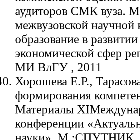
аудиторов СМК вуза. М
межвузовской научной 
образование в развити
экономической сфер рег
МИ ВлГУ , 2011
Хорошева Е.Р., Тарасов
формирования компетен
Материалы ХIМеждунар
конференции «Актуаль
науки», М.:СПУТНИК, 