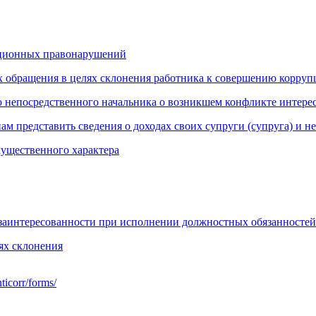
пционных правонарушений
тах обращения в целях склонения работника к совершению корр
го непосредственного начальника о возникшем конфликте интере
м представить сведения о доходах своих супруги (супруга) и н
имущественного характера
аинтересованности при исполнении должностных обязанностей
ях склонения
ticorr/forms/