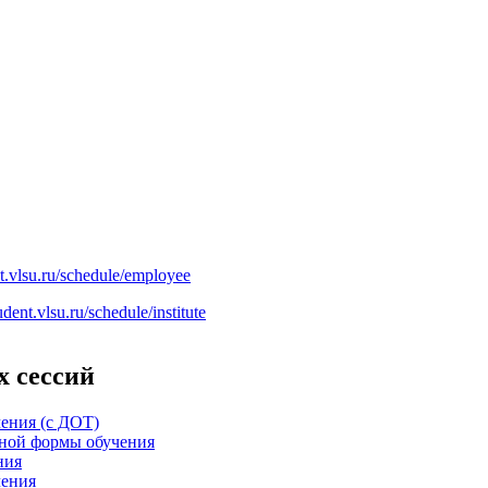
nt.vlsu.ru/schedule/employee
tudent.vlsu.ru/schedule/institute
х сессий
ения (с ДОТ)
чной формы обучения
ния
чения