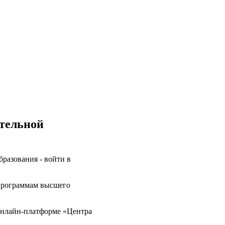
ательной
разования - войти в
 программам высшего
онлайн-платформе «Центра