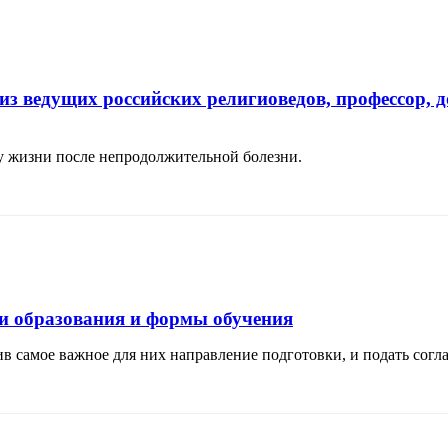
из ведущих российских религиоведов, профессор, 
ду жизни после непродолжительной болезни.
и образования и формы обучения
 самое важное для них направление подготовки, и подать согла