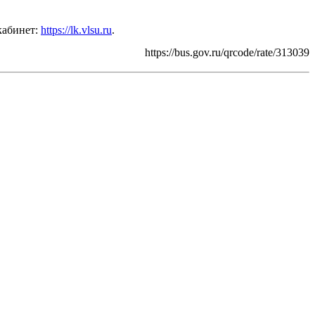
кабинет:
https://lk.vlsu.ru
.
https://bus.gov.ru/qrcode/rate/313039